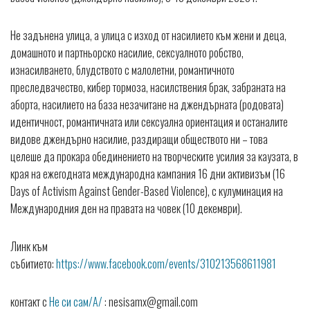
Не задънена улица, а улица с изход от насилието към жени и деца,
домашното и партньорско насилие, сексуалното робство,
изнасилването, блудството с малолетни, романтичното
преследвачество, кибер тормоза, насилствения брак, забраната на
аборта, насилието на база незачитане на джендърната (родовата)
идентичност, романтичната или сексуална ориентация и останалите
видове джендърно насилие, раздиращи обществото ни – това
целеше да прокара обединението на творческите усилия за каузата, в
края на ежегодната международна кампания 16 дни активизъм (16
Days of Activism Against Gender-Based Violence), с кулуминация на
Международния ден на правата на човек (10 декември).
Линк към
събитието:
https://www.facebook.com/events/310213568611981
контакт с
Не си сам/А/
: nesisamx@gmail.com