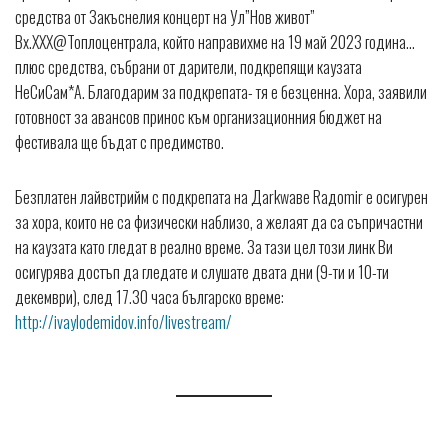
средства от Закъснелия концерт на Ул”Нов живот”
Вх.ХХХ@Топлоцентрала, който направихме на 19 май 2023 година…
плюс средства, събрани от дарители, подкрепящи каузата
НеСиСам*А. Благодарим за подкрепата- тя е безценна. Хора, заявили
готовност за авансов принос към организационния бюджет на
фестивала ще бъдат с предимство.
Безплатен лайвстрийм с подкрепата на Дarkwaвe Raдomir е осигурен
за хора, които не са физически наблизо, а желаят да са съпричастни
на каузата като гледат в реално време. За тази цел този линк Ви
осигурява достъп да гледате и слушате двата дни (9-ти и 10-ти
декември), след 17.30 часа българско време:
http://ivaylodemidov.info/livestream/