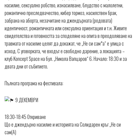
насилие, сексуално робство, изнасилване, блудство с малолетни,
романтично преследвачество, кибер тормоз, насилствен брак,
забрана на аборта, незачитане на джендърната (родовата)
идентичност, романтичната или сексуална ориентация и т.н. Живите
свидетелства и готовността за споделяне на опита в преодоляване на
травмата от насилие целят да докажат, че „Не си сам*а“ е улица с
изход. С уговорката, че входът е свободно дарение, а локацията –
клуб Koncept Space на бул. „Никола Вапцаров“ 6. Начало: 18:30 и за
двата дни от събитието.
Пълната програма на фестивала:
9 ДЕКЕМВРИ
18:30-18:45 Откриване
Що е джендърно насилие и историята на Солидарен кръг „Не си
сам(А)