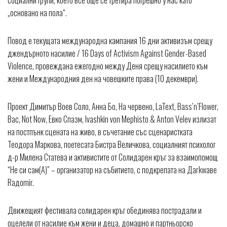
социални групи, което все още се третира погрешно у нас като
„основано на пола“.
Повод е текущата международна кампания 16 дни активизъм срещу
джендърното насилие / 16 Days of Activism Against Gender-Based
Violence, провеждана ежегодно между Деня срещу насилието към
жени и Международния ден на човешките права (10 декември).
Проект Димитър Воев Соло, Анна Бо, На червено, LaText, Bass’n’Flower,
Вас, Not Now, Eвко Спазм, Ivashkin von Mephisto & Anton Velev излизат
на постпънк сцената на живо, в съчетание със сценаристката
Теодора Маркова, поетесата Бистра Величкова, социалният психолог
д-р Милена Статева и активистите от Солидарен кръг за взаимопомощ
“Не си сам(А)” – организатор на събитието, с подкрепата на Дarkwaвe
Raдomir.
Движещият фестивала солидарен кръг обединява пострадали и
оцелели от насилие към жени и деца, домашно и партньорско