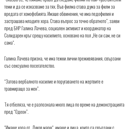
теми и да се изказваме за тях. Във филма става дума за филм за
вредата от хомофобията. Имаше обвинения, че има педофилия и
застрашава младите хора. Става въпрос за точно обратното”, заяви
пред БНР Галина Лачева, социален активист и координатор на
Солидарен кръг срещу насилието, основано на пол „Не си сам, не си
сама“.
Галина Лачева призна, че има тежки лични преживявания, свързани
със сексуално посегателство.
“Затова вербалното насилие и поругаването на жертвите е
травмиращо за мен”.
Тя отбеляза, че е разпознала много лица по време на демонстрацията
пред “Одеон”.
“Имаше хора от „Луков марш“, имаше и лица, които са свързани с