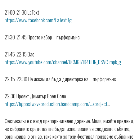
21:00-21:30 LaText
https://www.facebook.com/LaTextBg
21:30-21:45 Просто избор – пърформънс
21:45-22:15 Вас
https://www.youtube.com/channel/UCM6JZiD4fJHN_DSVC-mpk_g
22:15-22:30 Не искам да бъда директорка на – пърформънс
22:30 Проект Димитър Воев Соло
https://bgpostwaveproduction.bandcamp.com/…/project
…
Фестивалът е с вход препоръчително дарение. Моля, имайте предвид,
че събраните средства ще бъдат използвани за следващо събитие,
организирано от нас, така както за този фестивал ползваме събраните