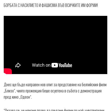
БОРБАТА С НАСИЛИЕТО И ФАШИЗМА ВЪВ ВСИЧКИТЕ ИМ ФОРМИ!
Днес ще бъде направен нов опит за представяне на белгийския филм
„Близо“, чиято прожекция беше осуетена в събота с демонстрация
пред кино „Одеон“.
“Оказва се, че нямаме право да гледаме филми по най-чувствителни