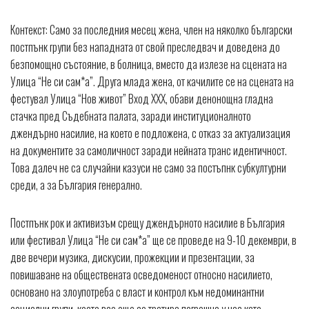
Контекст: Само за последния месец жена, член на няколко български
постпънк групи без нападната от свой преследвач и доведена до
безпомощно състояние, в болница, вместо да излезе на сцената на
Улица “Не си сам*а”. Друга млада жена, от качилите се на сцената на
фестувал Улица “Нов живот” Вход ХХХ, обави денонощна гладна
стачка пред Съдебната палата, заради институционалното
джендърно насилие, на което е подложена, с отказ за актуализация
на документите за самоличност заради нейната транс идентичност.
Това далеч не са случайни казуси не само за постъпнк субкултурни
среди, а за България генерално.
Постпънк рок и активизъм срещу джендърното насилие в България
или фестивал Улица “Не си сам*а” ще се проведе на 9-10 декември, в
две вечери музика, дискусии, прожекции и презентации, за
повишаване на обществената осведоменост относно насилието,
основано на злоупотреба с власт и контрол към недоминантни