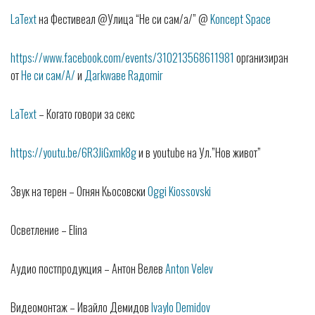
LaText
на Фестивеал @Улица “Не си сам/а/” @
Koncept Space
https://www.facebook.com/events/310213568611981
организиран
от
Не си сам/А/
и
Дarkwaвe Raдomir
LaText
– Когато говори за секс
https://youtu.be/6R3JiGxmk8g
и в youtube на Ул.”Нов живот”
Звук на терен – Огнян Кьосовски
Oggi Kiossovski
Осветление – Elina
Аудио постпродукция – Антон Велев
Anton Velev
Видеомонтаж – Ивайло Демидов
Ivaylo Demidov