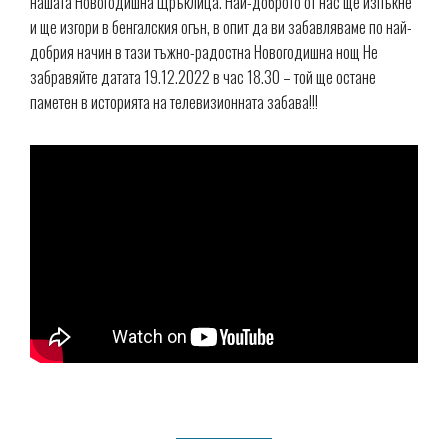
нашата Новогодишна Щръклица. Най-доброто от нас ще изпъкне
и ще изгори в бенгалския огън, в опит да ви забавляваме по най-
добрия начин в тази тъжно-радостна Новогодишна нощ Не
забравяйте датата 19.12.2022 в час 18.30 – той ще остане
паметен в историята на телевизионната забава!!!