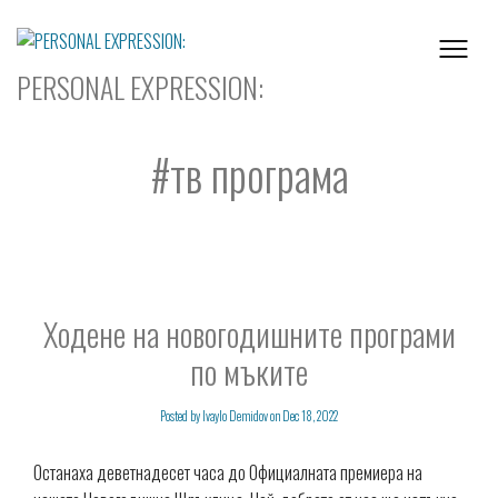
Skip
to
content
PERSONAL EXPRESSION:
#тв програма
Ходене на новогодишните програми
по мъките
Posted by
Ivaylo Demidov
on
Dec 18, 2022
Останаха деветнадесет часа до Официалната премиера на