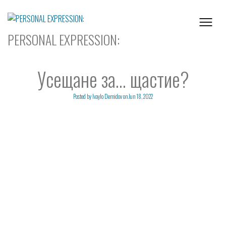
Skip
to
content
PERSONAL EXPRESSION:
Усещане за… щастие?
Posted by
Ivaylo Demidov
on
Jun 18, 2022