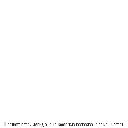
Щастието в този му вид е нещо, което жизнеспазяващо за мен, част от