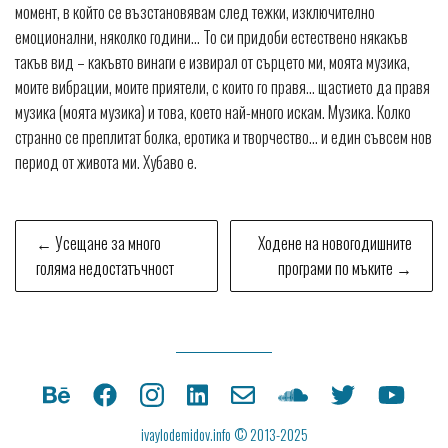
момент, в който се възстановявам след тежки, изключително
емоционални, няколко години… То си придоби естествено някакъв
такъв вид – какъвто винаги е извирал от сърцето ми, моята музика,
моите вибрации, моите приятели, с които го правя… щастието да правя
музика (моята музика) и това, което най-много искам. Музика. Колко
странно се преплитат болка, еротика и творчество… и един съвсем нов
период от живота ми. Хубаво е.
Post
← Усещане за много
Ходене на новогодишните
navigation
голяма недостатъчност
програми по мъките →
ivaylodemidov.info © 2013-2025