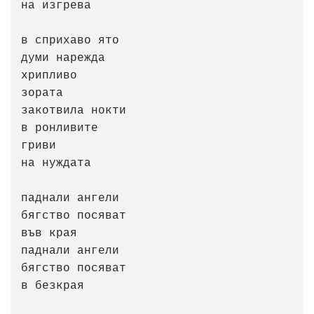
на изгрева

в сприхаво ято

думи нарежда

хрипливо

зората

закотвила нокти

в ронливите

гриви

на нуждата

паднали ангели

бягство посяват

във края

паднали ангели

бягство посяват

в безкрая
