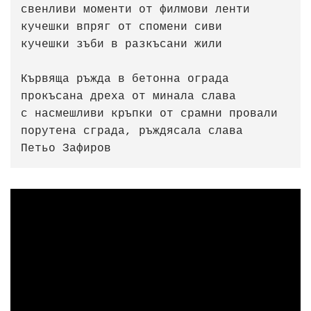
свенливи моменти от филмови ленти

кучешки впряг от спомени сиви

кучешки зъби в разкъсани жили

Кървяща ръжда в бетонна ограда

прокъсана дреха от минала слава

с насмешливи кръпки от срамни провали

порутена сграда, ръждясала слава                        
Петьо Зафиров