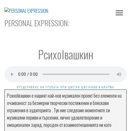
Skip
to
content
PERSONAL EXPRESSION:
PсихоIвашкин
ПРЕДСТАВЯНЕ НА ГРУПАТА ПРИ ЦВЕТАН ЦВЕТАНОВ В АЛАРМА
PсихоIвашкин е нашият най-нов музикален проект без елементи на
очакваност за безмерни творчески постижения и бляскави
отражения в аудиторията . Тук ние следваме моментните си
музикални пориви и търсения, лично удовлетворение и
емоционален заряд, породен от взаимоотношенията ни като