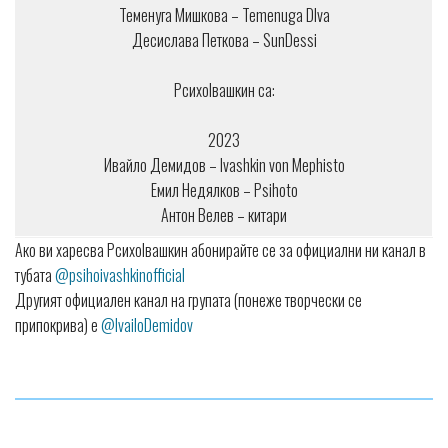
Теменуга Мишкова – Temenuga DIva
Десислава Петкова – SunDessi
PсихоIвашкин са:
2023
Ивайло Демидов – Ivashkin von Mephisto
Емил Недялков – Psihoto
Антон Велев – китари
Ако ви харесва PсихоIвашкин абонирайте се за официални ни канал в
тубата
@psihoivashkinofficial
Другият официален канал на групата (понеже творчески се
припокрива) е
@IvailoDemidov