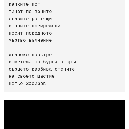
капките пот 

тичат по вените

сълзите растящи

в очите премрежени

носят поредното

мъртво вълнение

дълбоко навътре

в метежа на бурната кръв

сърцето разбива стените 

на своето щастие                                         
Петьо Зафиров