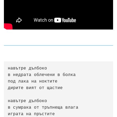
навътре дълбоко 

в недрата облечени в болка  

под лака на ноктите

дирите вият от щастие

навътре дълбоко

в сумрака от тръпнеща влага 

играта на пръстите
