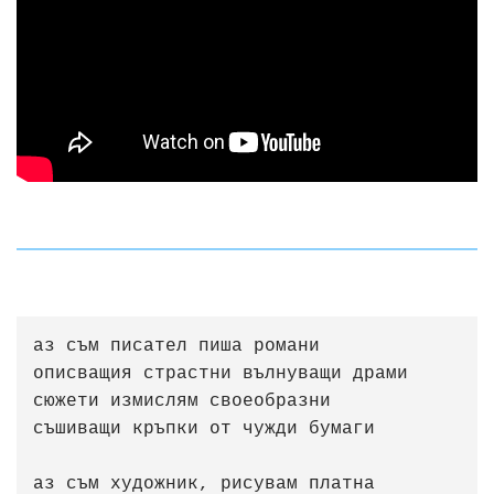
аз съм писател пиша романи

описващия страстни вълнуващи драми

сюжети измислям своеобразни

съшиващи кръпки от чужди бумаги

аз съм художник, рисувам платна
