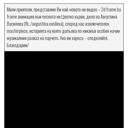
Мили приятели, представяме Ви най-новото ни видео – 2d frame by
frame анимация към песента ни Цветно кърви, дело на Августина
Василева (fb../avgustina.vasileva), според нас изключителен
masterpiece, историята на която допълва по някакъв особен начин
музикалния разказ на парчето. Ако ви хареса – споделяйте.
Благодарим/