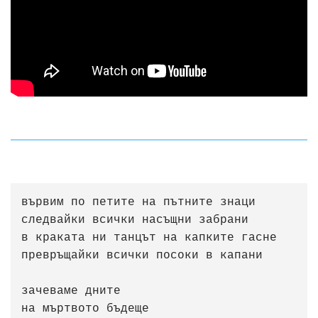
вървим по петите на пътните знаци

следвайки всички насъщни забрани

в краката ни танцът на капките гасне

превръщайки всички посоки в капани

зачеваме дните

на мъртвото бъдеще
