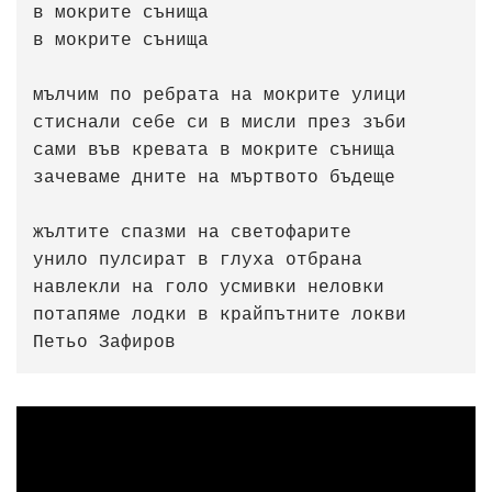
в мокрите сънища

в мокрите сънища

мълчим по ребрата на мокрите улици

стиснали себе си в мисли през зъби

сами във кревата в мокрите сънища

зачеваме дните на мъртвото бъдеще

жълтите спазми на светофарите

унило пулсират в глуха отбрана

навлекли на голо усмивки неловки

потапяме лодки в крайпътните локви                      
Петьо Зафиров