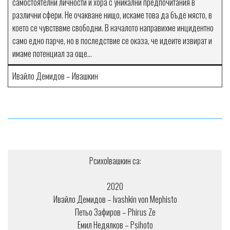
самостоятелни личности и хора с уникални предпочитания в
различни сфери. Не очакване нищо, искаме това да бъде място, в
което се чувстввме свободни. В началото направихме инцидентно
само едно парче, но в последствие се оказа, че идеите извират и
имаме потенциал за още…
Ивайло Демидов – Ивашкин
PсихоIвашкин са:
2020
Ивайло Демидов – Ivashkin von Mephisto
Петьо Зафиров – Phirus Ze
Емил Недялков – Psihoto