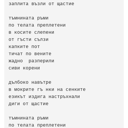
заплита възли от щастие

тъмнината ръми 

по телата преплетени

в косите слепени

от гъсти сълзи

капките пот 

тичат по вените

жадно  разперили 

сиви корени 

дълбоко навътре

в мокрите гъ нки на сенките

езикът издига настръхнали 

диги от щастие

тъмнината ръми 

по телата преплетени
