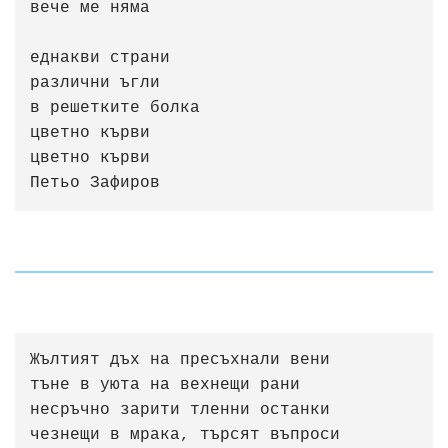
вече ме няма

еднакви страни

различни ъгли

в решетките болка

цветно кърви

цветно кърви                                           
Петьо Зафиров
Жълтият дъх на пресъхнали вени

тъне в уюта на вехнещи рани

несръчно зарити тленни останки

чезнещи в мрака, търсят въпроси
