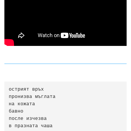
острият връх

пронизва мъглата

на кожата

бавно

после изчезва

в празната чаша
