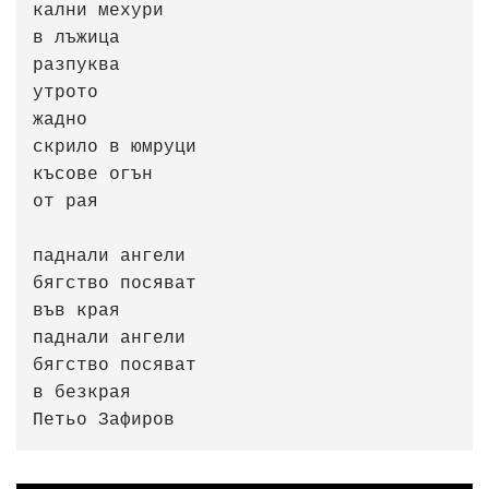
кални мехури

в лъжица

разпуква

утрото

жадно

скрило в юмруци

късове огън

от рая

паднали ангели

бягство посяват

във края

паднали ангели

бягство посяват

в безкрая                                              
Петьо Зафиров