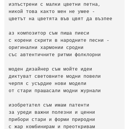
изпъстрени с малки цветни петна,

никой това както мен не умее -

цветът на цветята във цвят да възпее

аз композитор съм пиша пиеси

с корени скрити в народните песни -

оригинални хармонии сродни

със автентичните ритми фолклорни

моден дизайнер съм мойте идеи

диктуват световните модни повели

черпя с усърдие нови модели

от стари прашасали модни журнали

изобретател съм имам патенти

за уреди важни полезни и ценни

прибори стари и форми природни

с жар комбинирам и преоткривам
