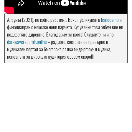
Албумът (2021), по който работим… Вече публикуван в
bandcamp
и
финализиран с няколко нови парчета. Купувайки този албум вие ни
подкрепяте директно. Благодарим за което! Слушайте ни и по
darkwaveradomir.online
– радиото, което ще се превърне в
музикален портал за българска рядка ъндърграунд музика,
непозната за широката аудитория съвсем скоро!!!