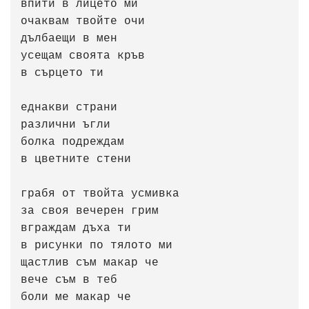
впити в лицето ми

очаквам твойте очи

дълбаещи в мен

усещам своята кръв

в сърцето ти

еднакви страни

различни ъгли

болка подреждам

в цветните стени

грабя от твойта усмивка

за своя вечерен грим

вграждам дъха ти

в рисунки по тялото ми

щастлив съм макар че

вече съм в теб

боли ме макар че
