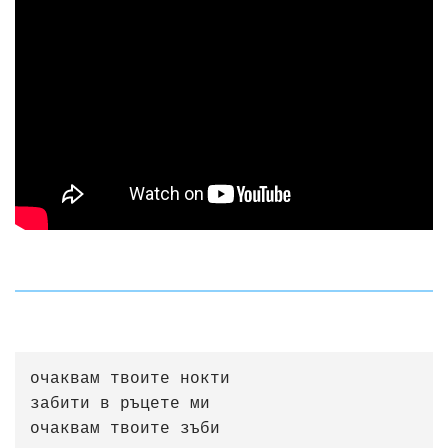
очаквам твоите нокти

забити в ръцете ми

очаквам твоите зъби
